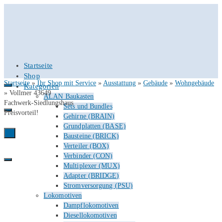
Startseite
Shop
Startseite
»
Ihr Shop mit Service
»
Ausstattung
»
Gebäude
»
Wohngebäude
Kategorien
»
Vollmer 43649
ALAN Baukasten
Fachwerk-Siedlungshaus
Sets und Bundles
Preisvorteil!
Gehirne (BRAIN)
Grundplatten (BASE)
0
Bausteine (BRICK)
Verteiler (BOX)
Verbinder (CON)
Multiplexer (MUX)
Adapter (BRIDGE)
Stromversorgung (PSU)
Lokomotiven
Dampflokomotiven
Diesellokomotiven