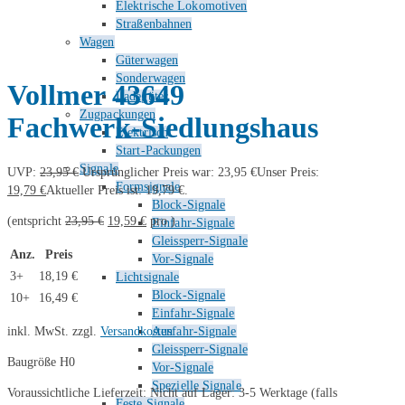
Elektrische Lokomotiven
Straßenbahnen
Wagen
Güterwagen
Sonderwagen
Vollmer 43649
Ladegüter
Zugpackungen
Fachwerk-Siedlungshaus
Elektrisch
Start-Packungen
Signale
UVP:
23,95
€
Ursprünglicher Preis war: 23,95 €
Unser Preis:
Formsignale
19,79
€
Aktueller Preis ist: 19,79 €.
Block-Signale
(entspricht
23,95
€
19,59
€
pro )
Einfahr-Signale
Gleissperr-Signale
Anz.
Preis
Vor-Signale
3+
18,19
€
Lichtsignale
Block-Signale
10+
16,49
€
Einfahr-Signale
inkl. MwSt.
zzgl.
Versandkosten
Ausfahr-Signale
Gleissperr-Signale
Baugröße H0
Vor-Signale
Spezielle Signale
Voraussichtliche Lieferzeit: Nicht auf Lager: 3-5 Werktage (falls
Feste Signale