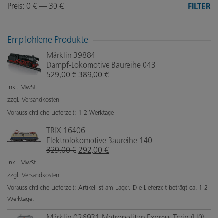
Preis:
0 €
—
30 €
Min.
Max.
FILTER
Preis
Preis
Empfohlene Produkte
Märklin 39884
Dampf-Lokomotive Baureihe 043
Ursprünglicher
Aktueller
529,00
€
389,00
€
Preis
Preis
inkl. MwSt.
war:
ist:
zzgl.
Versandkosten
529,00 €
389,00 €.
Voraussichtliche Lieferzeit: 1-2 Werktage
TRIX 16406
Elektrolokomotive Baureihe 140
Ursprünglicher
Aktueller
329,00
€
292,00
€
Preis
Preis
inkl. MwSt.
war:
ist:
zzgl.
Versandkosten
329,00 €
292,00 €.
Voraussichtliche Lieferzeit: Artikel ist am Lager. Die Lieferzeit beträgt ca. 1-2
Werktage.
Märklin 026931 Metropolitan Express Train (H0)