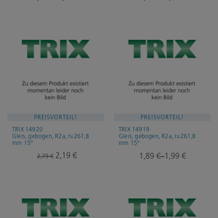
PREISVORTEIL!
PREISVORTEIL!
TRIX 14920
TRIX 14919
Gleis, gebogen, R2a, r=261,8
Gleis, gebogen, R2a, r=261,8
mm 15°
mm 15°
Ursprünglicher
2,19
€
Aktueller
1,89
€
1,99
€
2,79
€
–
Preis
Preis
war:
ist:
2,79 €
2,19 €.