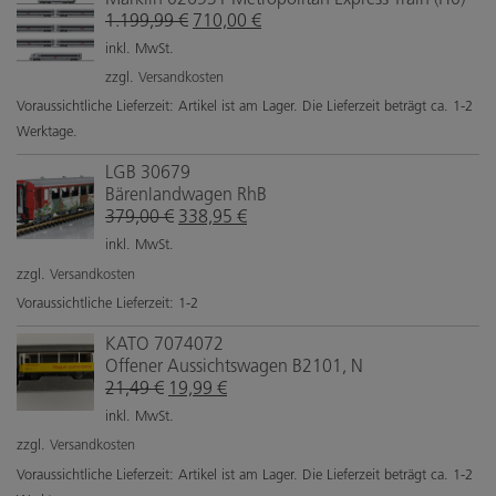
Ursprünglicher
Aktueller
1.199,99
€
710,00
€
Preis
Preis
inkl. MwSt.
war:
ist:
zzgl.
Versandkosten
1.199,99 €
710,00 €.
Voraussichtliche Lieferzeit: Artikel ist am Lager. Die Lieferzeit beträgt ca. 1-2
Werktage.
LGB 30679
Bärenlandwagen RhB
Ursprünglicher
Aktueller
379,00
€
338,95
€
Preis
Preis
inkl. MwSt.
war:
ist:
zzgl.
Versandkosten
379,00 €
338,95 €.
Voraussichtliche Lieferzeit: 1-2
KATO 7074072
Offener Aussichtswagen B2101, N
Ursprünglicher
Aktueller
21,49
€
19,99
€
Preis
Preis
inkl. MwSt.
war:
ist:
zzgl.
Versandkosten
21,49 €
19,99 €.
Voraussichtliche Lieferzeit: Artikel ist am Lager. Die Lieferzeit beträgt ca. 1-2