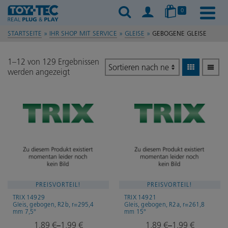
0
STARTSEITE
»
IHR SHOP MIT SERVICE
»
GLEISE
»
GEBOGENE GLEISE
1–12 von 129 Ergebnissen
Nach
werden angezeigt
neuesten
sortiert
PREISVORTEIL!
PREISVORTEIL!
TRIX 14929
TRIX 14921
Gleis, gebogen, R2b, r=295,4
Gleis, gebogen, R2a, r=261,8
mm 7,5°
mm 15°
1,89
€
1,99
€
1,89
€
1,99
€
–
–