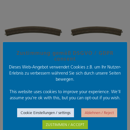
Zustimmung gemäß DSGVO / GDPR
PREISVORTEIL!
PREISVORTEIL!
consent
TRIX 62530
TRIX 62430
Dieses Web-Angebot verwendet Cookies z.B. um Ihr Nutzer-
Gleis, gebogen, r=643,6 mm,
Gleis, gebogen, r=579,3 mm,
Erlebnis zu verbessern während Sie sich durch unsere Seiten
30°
30°
bewegen.
5,29
€
5,49
€
4,89
€
4,99
€
–
–
This website uses cookies to improve your experience. We'll
assume you're ok with this, but you can opt-out if you wish.
Cookie Einstellungen / settings
Ablehnen / Reject
Suchen
ZUSTIMMEN / ACCEPT
nach: