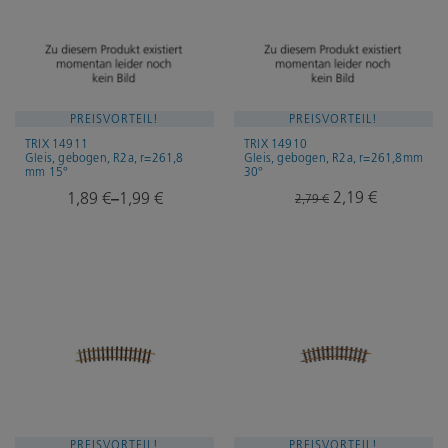
PREISVORTEIL!
PREISVORTEIL!
TRIX 14911
TRIX 14910
Gleis, gebogen, R2a, r=261,8
Gleis, gebogen, R2a, r=261,8mm
mm 15°
30°
Ursprünglicher
2,19
€
Aktueller
1,89
€
1,99
€
2,79
€
–
Preis
Preis
war:
ist:
2,79 €
2,19 €.
PREISVORTEIL!
PREISVORTEIL!