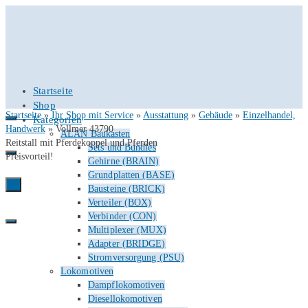
Startseite
Shop
Startseite
»
Ihr Shop mit Service
»
Ausstattung
»
Gebäude
»
Einzelhandel,
Kategorien
Handwerk
»
Vollmer 43790
ALAN Baukasten
Reitstall mit Pferdekoppel und Pferden
Sets und Bundles
Preisvorteil!
Gehirne (BRAIN)
Grundplatten (BASE)
0
Bausteine (BRICK)
Verteiler (BOX)
Verbinder (CON)
Multiplexer (MUX)
Adapter (BRIDGE)
Stromversorgung (PSU)
Lokomotiven
Dampflokomotiven
Diesellokomotiven