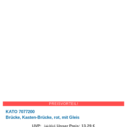
PREISVORTEIL!
KATO 7077200
Brücke, Kasten-Brücke, rot, mit Gleis
UVP:
Ursprünglicher
Unser Preis:
13,29
€
Aktueller
14,99
€