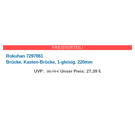
PREISVORTEIL!
Rokuhan 7297061
Brücke, Kasten-Brücke, 1-gleisig, 220mm
UVP:
Ursprünglicher
Unser Preis:
27,39
€
Aktueller
30,79
€
Preis
Preis
war:
ist:
30,79 €
27,39 €.