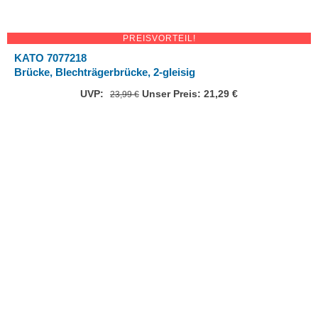
PREISVORTEIL!
KATO 7077218
Brücke, Blechträgerbrücke, 2-gleisig
UVP:
Ursprünglicher
Unser Preis:
21,29
€
Aktueller
23,99
€
Preis
Preis
war:
ist:
23,99 €
21,29 €.