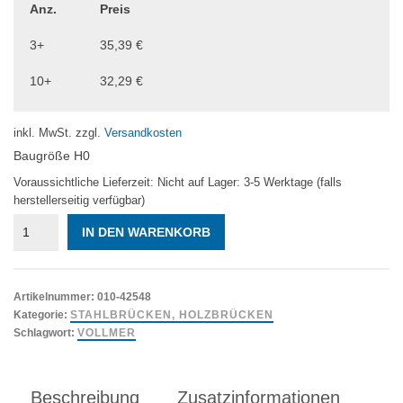
war:
ist:
Anz.
Preis
46,50 €
38,49 €.
3+
35,39
€
10+
32,29
€
inkl. MwSt.
zzgl.
Versandkosten
Baugröße H0
Voraussichtliche Lieferzeit: Nicht auf Lager: 3-5 Werktage (falls
herstellerseitig verfügbar)
Vollmer
IN DEN WARENKORB
42548
Brücke,
Stahlbogenbrücke
Schlossba
Artikelnummer:
010-42548
Menge
Kategorie:
STAHLBRÜCKEN, HOLZBRÜCKEN
Schlagwort:
VOLLMER
Beschreibung
Zusatzinformationen