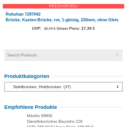
PREISVORTEIL!
Rokuhan 7297042
Brücke, Kasten-Brücke, rot, 1-gleisig, 220mm, ohne Gleis
UVP:
Ursprünglicher
Unser Preis:
27,39
€
Aktueller
30,79
€
Preis
Preis
war:
ist:
30,79 €
27,39 €.
Suchen
nach:
Produktkategorien
Empfohlene Produkte
Märklin 88806
Diesellokomotive Baureihe 218