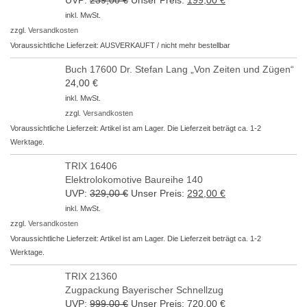
UVP:
239,00
€
Ursprünglicher
Unser Preis:
199,00
€
Aktueller
Preis
Preis
inkl. MwSt.
war:
ist:
zzgl.
Versandkosten
239,00 €
199,00 €.
Voraussichtliche Lieferzeit: AUSVERKAUFT / nicht mehr bestellbar
Buch 17600 Dr. Stefan Lang „Von Zeiten und Zügen“
24,00
€
inkl. MwSt.
zzgl.
Versandkosten
Voraussichtliche Lieferzeit: Artikel ist am Lager. Die Lieferzeit beträgt ca. 1-2
Werktage.
TRIX 16406
Elektrolokomotive Baureihe 140
UVP:
329,00
€
Ursprünglicher
Unser Preis:
292,00
€
Aktueller
Preis
Preis
inkl. MwSt.
war:
ist:
zzgl.
Versandkosten
329,00 €
292,00 €.
Voraussichtliche Lieferzeit: Artikel ist am Lager. Die Lieferzeit beträgt ca. 1-2
Werktage.
TRIX 21360
Zugpackung Bayerischer Schnellzug
UVP:
999,00
€
Ursprünglicher
Unser Preis:
720,00
€
Aktueller