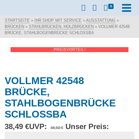
0
STARTSEITE
»
IHR SHOP MIT SERVICE
»
AUSSTATTUNG
»
BRÜCKEN
»
STAHLBRÜCKEN, HOLZBRÜCKEN
»
VOLLMER 42548
BRÜCKE, STAHLBOGENBRÜCKE SCHLOSSBA
PREISVORTEIL!
VOLLMER 42548
BRÜCKE,
STAHLBOGENBRÜCKE
SCHLOSSBA
38,49
€
UVP:
Ursprünglicher
Unser Preis:
Aktuelle
46,50
€
Preis
Preis