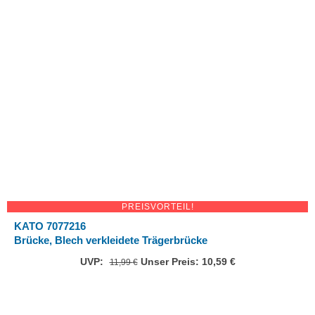
PREISVORTEIL!
KATO 7077216
Brücke, Blech verkleidete Trägerbrücke
UVP:
Ursprünglicher
Unser Preis:
10,59
€
Aktueller
11,99
€
Preis
Preis
war:
ist:
11,99 €
10,59 €.