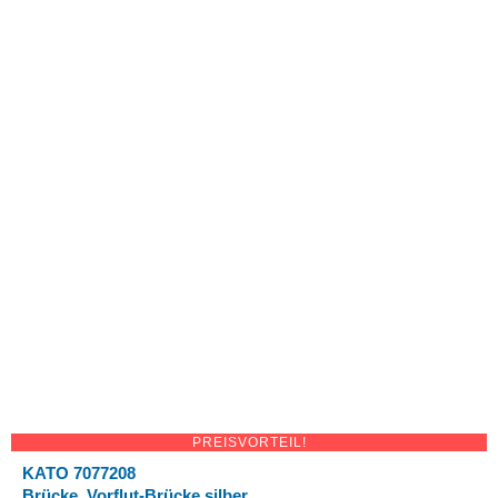
PREISVORTEIL!
KATO 7077208
Brücke, Vorflut-Brücke silber