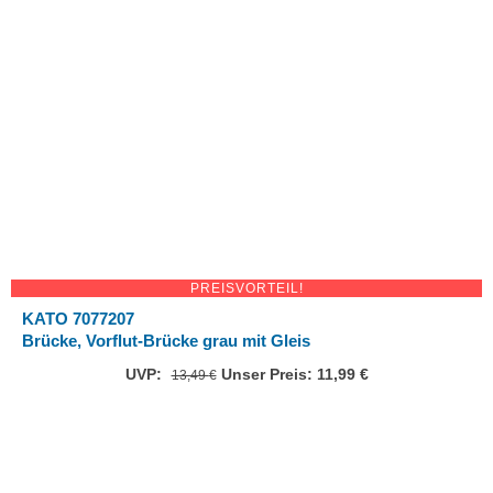
PREISVORTEIL!
KATO 7077207
Brücke, Vorflut-Brücke grau mit Gleis
UVP:
Ursprünglicher
Unser Preis:
11,99
€
Aktueller
13,49
€
Preis
Preis
war:
ist:
13,49 €
11,99 €.