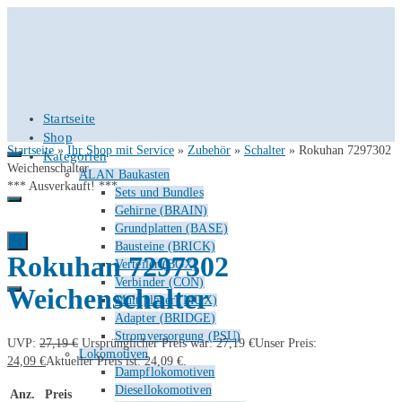
Startseite
Shop
Startseite
»
Ihr Shop mit Service
»
Zubehör
»
Schalter
»
Rokuhan 7297302
Kategorien
Weichenschalter
ALAN Baukasten
*** Ausverkauft! ***
Sets und Bundles
Gehirne (BRAIN)
Grundplatten (BASE)
0
Bausteine (BRICK)
Rokuhan 7297302
Verteiler (BOX)
Verbinder (CON)
Weichenschalter
Multiplexer (MUX)
Adapter (BRIDGE)
Stromversorgung (PSU)
UVP:
27,19
€
Ursprünglicher Preis war: 27,19 €
Unser Preis:
Lokomotiven
24,09
€
Aktueller Preis ist: 24,09 €.
Dampflokomotiven
Diesellokomotiven
Anz.
Preis