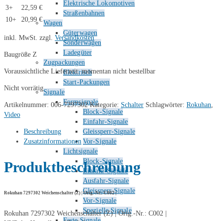
Elektrische Lokomotiven
3+
22,59
€
Straßenbahnen
10+
20,99
€
Wagen
Güterwagen
inkl. MwSt.
zzgl.
Versandkosten
Sonderwagen
Ladegüter
Baugröße Z
Zugpackungen
Voraussichtliche Lieferzeit: momentan nicht bestellbar
Elektrisch
Start-Packungen
Nicht vorrätig
Signale
Formsignale
Artikelnummer:
006-7297302
Kategorie:
Schalter
Schlagwörter:
Rokuhan
,
Block-Signale
Video
Einfahr-Signale
Beschreibung
Gleissperr-Signale
Zusatzinformationen
Vor-Signale
Lichtsignale
Block-Signale
Produktbeschreibung
Einfahr-Signale
Ausfahr-Signale
Gleissperr-Signale
Rokuhan 7297302 Weichenschalter (Z) | Orig.-Nr.: C002 |
Vor-Signale
Spezielle Signale
Rokuhan 7297302 Weichenschalter (Z) | Orig.-Nr.: C002 |
Feste Signale