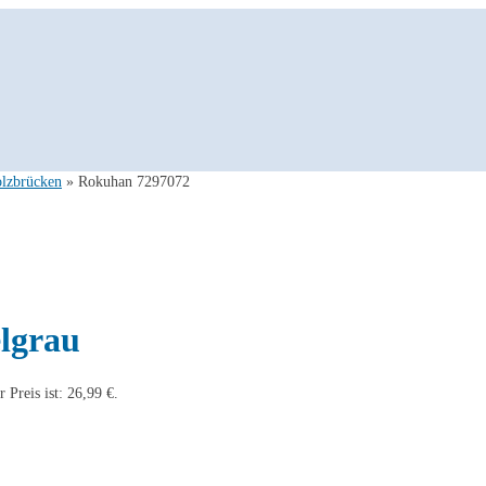
olzbrücken
»
Rokuhan 7297072
lgrau
r Preis ist: 26,99 €.