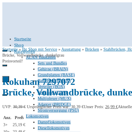
Startseite
Shop
Startseite
»
Ihr Shop mit Service
»
Ausstattung
»
Brücken
»
Stahlbrücken, H
Kategorien
Brücke, Vollwandbrücke, dunkelgrau
ALAN Baukasten
Preisvorteil!
Sets und Bundles
Gehirne (BRAIN)
Grundplatten (BASE)
Rokuhan 7297072
0
Bausteine (BRICK)
Verteiler (BOX)
Brücke, Vollwandbrücke, dunke
Verbinder (CON)
Multiplexer (MUX)
Adapter (BRIDGE)
UVP:
30,39
€
Ursprünglicher Preis war: 30,39 €
Unser Preis:
26,99
€
Aktuelle
Stromversorgung (PSU)
Lokomotiven
Anz.
Preis
Dampflokomotiven
3+
25,19
€
Diesellokomotiven
10+
23,49
€