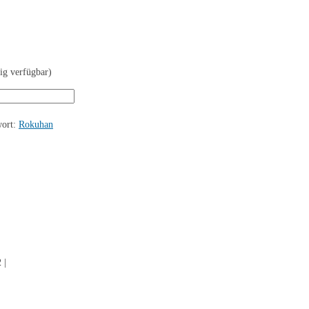
tig verfügbar)
wort:
Rokuhan
 |