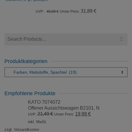
Ursprünglicher
Aktueller
31,89
€
UVP:
40,99
€
Unser Preis:
Preis
Preis
war:
ist:
40,99 €
31,89 €.
Suchen
nach:
Produktkategorien
Empfohlene Produkte
KATO 7074072
Offener Aussichtswagen B2101, N
Ursprünglicher
Aktueller
21,49
€
19,99
€
UVP:
Unser Preis:
Preis
Preis
inkl. MwSt.
war:
ist:
zzgl.
Versandkosten
21,49 €
19,99 €.