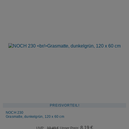
PREISVORTEIL!
NOCH 230
Grasmatte, dunkelgrün, 120 x 60 cm
Ursprünglicher
Aktueller
8,19
€
UVP:
10,49
€
Unser Preis: