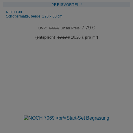
PREISVORTEIL!
NOCH 90
Schottermatte, beige, 120 x 60 cm
Ursprünglicher
Aktueller
7,79
€
UVP:
9,99
€
Unser Preis:
Preis
Preis
(entspricht
10,26
€
pro
m²
)
13,18
€
war:
ist:
9,99 €
7,79 €.