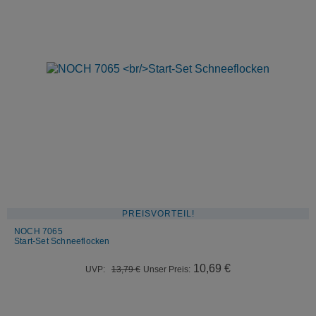
PREISVORTEIL!
NOCH 7065
Start-Set Schneeflocken
Ursprünglicher
Aktueller
10,69
€
UVP:
13,79
€
Unser Preis:
Preis
Preis
war:
ist:
13,79 €
10,69 €.