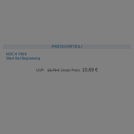
PREISVORTEIL!
NOCH 7069
Start-Set Begrasung
Ursprünglicher
Aktueller
10,69
€
UVP:
13,79
€
Unser Preis:
Preis
Preis
war:
ist:
13,79 €
10,69 €.