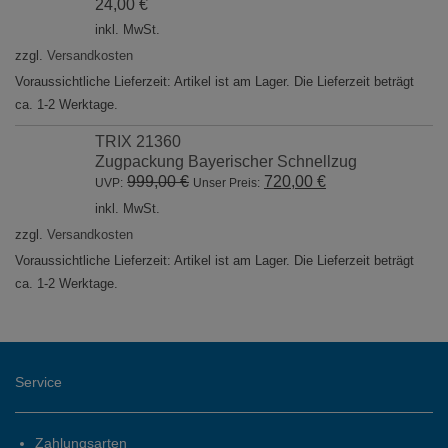
24,00
€
inkl. MwSt.
zzgl.
Versandkosten
Voraussichtliche Lieferzeit: Artikel ist am Lager. Die Lieferzeit beträgt
ca. 1-2 Werktage.
TRIX 21360
Zugpackung Bayerischer Schnellzug
Ursprünglicher
Aktueller
999,00
€
720,00
€
UVP:
Unser Preis:
Preis
Preis
inkl. MwSt.
war:
ist:
zzgl.
Versandkosten
999,00 €
720,00 €.
Voraussichtliche Lieferzeit: Artikel ist am Lager. Die Lieferzeit beträgt
ca. 1-2 Werktage.
Service
Zahlungsarten