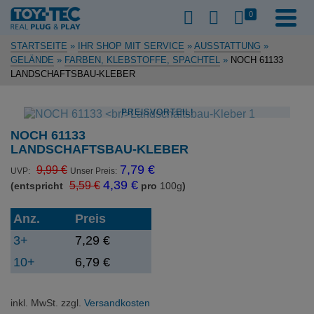
0
STARTSEITE
»
IHR SHOP MIT SERVICE
»
AUSSTATTUNG
»
GELÄNDE
»
FARBEN, KLEBSTOFFE, SPACHTEL
»
NOCH 61133
LANDSCHAFTSBAU-KLEBER
PREISVORTEIL!
NOCH 61133
LANDSCHAFTSBAU-KLEBER
Ursprünglicher
Aktueller
7,79
€
9,99
€
UVP:
Unser Preis:
Preis
Preis
4,39
€
5,59
€
(entspricht
pro
100
g
)
war:
ist:
9,99 €
7,79 €.
Anz.
Preis
3+
7,29
€
10+
6,79
€
inkl. MwSt.
zzgl.
Versandkosten