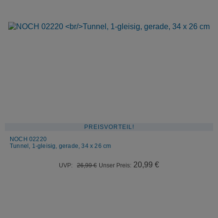
PREISVORTEIL!
NOCH 02220
Tunnel, 1-gleisig, gerade, 34 x 26 cm
Ursprünglicher
Aktueller
20,99
€
UVP:
26,99
€
Unser Preis:
Preis
Preis
war:
ist:
26,99 €
20,99 €.