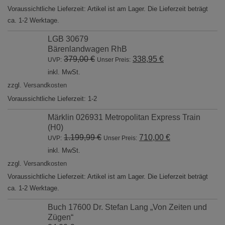
Voraussichtliche Lieferzeit: Artikel ist am Lager. Die Lieferzeit beträgt
ca. 1-2 Werktage.
LGB 30679
Bärenlandwagen RhB
Ursprünglicher
Aktueller
379,00
€
338,95
€
UVP:
Unser Preis:
Preis
Preis
inkl. MwSt.
war:
ist:
zzgl.
Versandkosten
379,00 €
338,95 €.
Voraussichtliche Lieferzeit: 1-2
Märklin 026931 Metropolitan Express Train
(H0)
Ursprünglicher
Aktueller
1.199,99
€
710,00
€
UVP:
Unser Preis:
Preis
Preis
inkl. MwSt.
war:
ist:
zzgl.
Versandkosten
1.199,99 €
710,00 €.
Voraussichtliche Lieferzeit: Artikel ist am Lager. Die Lieferzeit beträgt
ca. 1-2 Werktage.
Buch 17600 Dr. Stefan Lang „Von Zeiten und
Zügen“