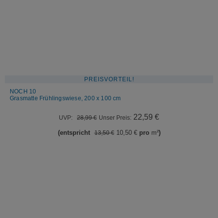
PREISVORTEIL!
NOCH 10
Grasmatte Frühlingswiese, 200 x 100 cm
Ursprünglicher
Aktueller
22,59
€
UVP:
28,99
€
Unser Preis:
Preis
Preis
(entspricht
10,50
€
pro
m²
)
13,50
€
war:
ist:
28,99 €
22,59 €.