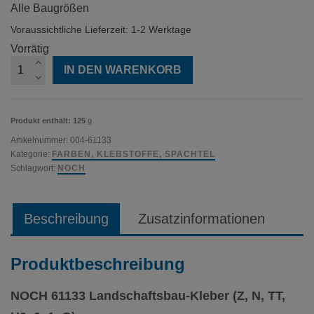
Alle Baugrößen
Voraussichtliche Lieferzeit: 1-2 Werktage
Vorrätig
NOCH
IN DEN WARENKORB
61133
Landschaftsbau-
Kleber
Menge
Produkt enthält: 125
g
Artikelnummer:
004-61133
Kategorie:
FARBEN, KLEBSTOFFE, SPACHTEL
Schlagwort:
NOCH
Beschreibung
Zusatzinformationen
Produktbeschreibung
NOCH 61133 Landschaftsbau-Kleber (Z, N, TT,