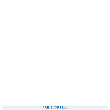
war:
ist:
29,69 €
26,39 €.
PREISVORTEIL!