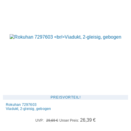
PREISVORTEIL!
Rokuhan 7297603
Viadukt, 2-gleisig, gebogen
Ursprünglicher
Aktueller
26,39
€
UVP:
29,69
€
Unser Preis:
Preis
Preis