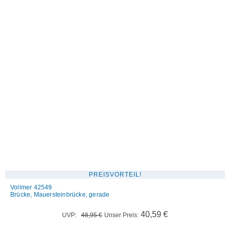
PREISVORTEIL!
Vollmer 42549
Brücke, Mauersteinbrücke, gerade
Ursprünglicher
Aktueller
40,59
€
UVP:
48,95
€
Unser Preis:
Preis
Preis