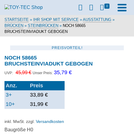
0
STARTSEITE
»
IHR SHOP MIT SERVICE
»
AUSSTATTUNG
»
BRÜCKEN
»
STEINBRÜCKEN
»
NOCH 58665
BRUCHSTEINVIADUKT GEBOGEN
PREISVORTEIL!
NOCH 58665
BRUCHSTEINVIADUKT GEBOGEN
Ursprünglicher
Aktueller
35,79
€
45,99
€
UVP:
Unser Preis:
Preis
Preis
war:
ist:
45,99 €
35,79 €.
Anz.
Preis
3+
33,89
€
10+
31,99
€
inkl. MwSt.
zzgl.
Versandkosten
Baugröße H0