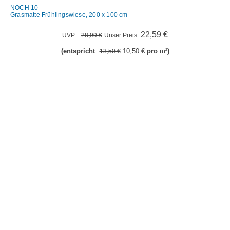
NOCH 10
Grasmatte Frühlingswiese, 200 x 100 cm
Ursprünglicher
Aktueller
22,59
€
UVP:
28,99
€
Unser Preis:
Preis
Preis
(entspricht
10,50
€
pro
m²
)
13,50
€
war:
ist:
28,99 €
22,59 €.