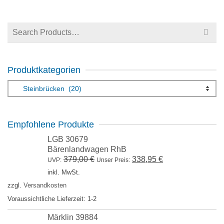
war:
ist:
48,95 €
40,59 €.
Suchen
nach:
Produktkategorien
Empfohlene Produkte
LGB 30679
Bärenlandwagen RhB
Ursprünglicher
Aktueller
379,00
€
338,95
€
UVP:
Unser Preis:
Preis
Preis
inkl. MwSt.
war:
ist:
zzgl.
Versandkosten
379,00 €
338,95 €.
Voraussichtliche Lieferzeit: 1-2
Märklin 39884