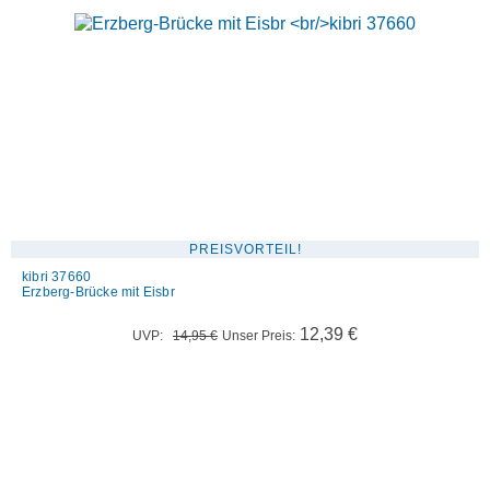
PREISVORTEIL!
kibri 37660
Erzberg-Brücke mit Eisbr
Ursprünglicher
Aktueller
12,39
€
UVP:
14,95
€
Unser Preis:
Preis
Preis
war:
ist:
14,95 €
12,39 €.