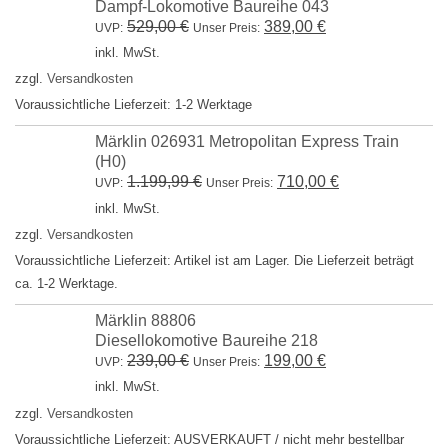
Dampf-Lokomotive Baureihe 043
Ursprünglicher
Aktueller
529,00
€
389,00
€
UVP:
Unser Preis:
Preis
Preis
inkl. MwSt.
war:
ist:
zzgl.
Versandkosten
529,00 €
389,00 €.
Voraussichtliche Lieferzeit: 1-2 Werktage
Märklin 026931 Metropolitan Express Train
(H0)
Ursprünglicher
Aktueller
1.199,99
€
710,00
€
UVP:
Unser Preis:
Preis
Preis
inkl. MwSt.
war:
ist:
zzgl.
Versandkosten
1.199,99 €
710,00 €.
Voraussichtliche Lieferzeit: Artikel ist am Lager. Die Lieferzeit beträgt
ca. 1-2 Werktage.
Märklin 88806
Diesellokomotive Baureihe 218
Ursprünglicher
Aktueller
239,00
€
199,00
€
UVP:
Unser Preis:
Preis
Preis
inkl. MwSt.
war:
ist:
zzgl.
Versandkosten
239,00 €
199,00 €.
Voraussichtliche Lieferzeit: AUSVERKAUFT / nicht mehr bestellbar