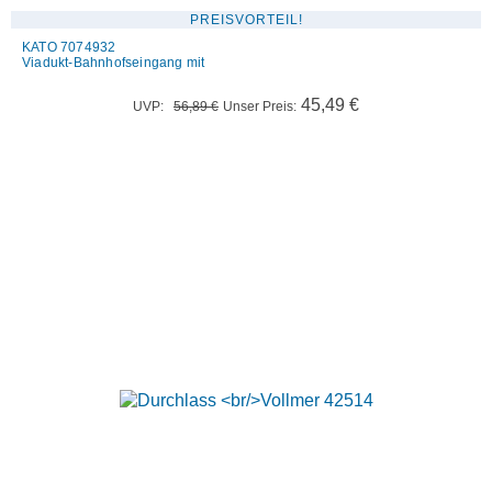
PREISVORTEIL!
KATO 7074932
Viadukt-Bahnhofseingang mit
Ursprünglicher
Aktueller
45,49
€
UVP:
56,89
€
Unser Preis:
Preis
Preis
war:
ist:
56,89 €
45,49 €.