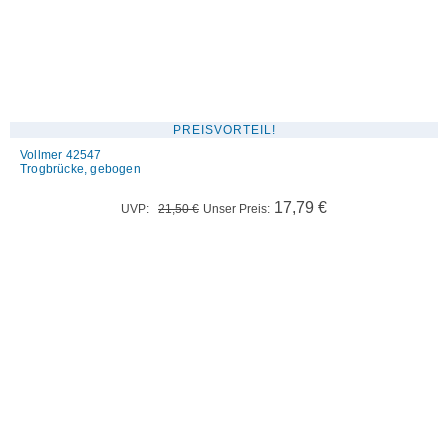
PREISVORTEIL!
Vollmer 42547
Trogbrücke, gebogen
Ursprünglicher
Aktueller
17,79
€
UVP:
21,50
€
Unser Preis:
Preis
Preis
war:
ist:
21,50 €
17,79 €.