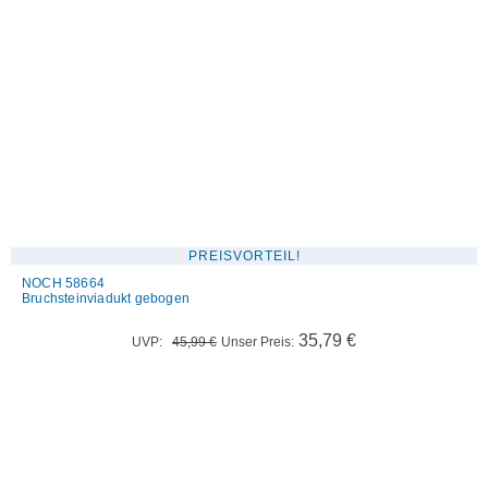
PREISVORTEIL!
NOCH 58664
Bruchsteinviadukt gebogen
Ursprünglicher
Aktueller
35,79
€
UVP:
45,99
€
Unser Preis:
Preis
Preis
war:
ist:
45,99 €
35,79 €.