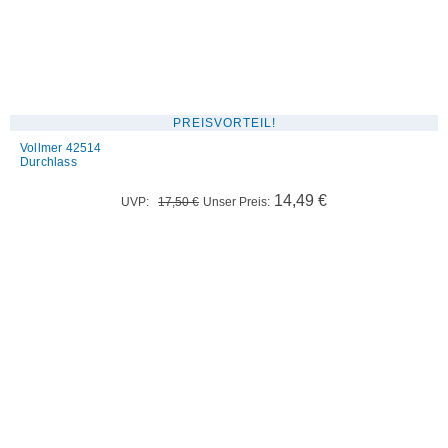
PREISVORTEIL!
Vollmer 42514
Durchlass
Ursprünglicher
Aktueller
14,49
€
UVP:
17,50
€
Unser Preis:
Preis
Preis
war:
ist:
17,50 €
14,49 €.