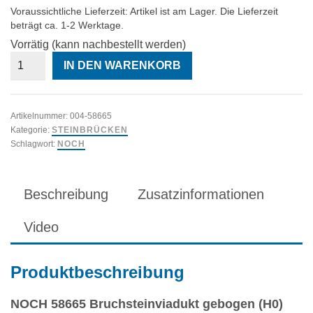
Voraussichtliche Lieferzeit: Artikel ist am Lager. Die Lieferzeit
beträgt ca. 1-2 Werktage.
Vorrätig (kann nachbestellt werden)
NOCH
IN DEN WARENKORB
58665
Bruchsteinviadukt
gebogen
Menge
Artikelnummer:
004-58665
Kategorie:
STEINBRÜCKEN
Schlagwort:
NOCH
Beschreibung
Zusatzinformationen
Video
Produktbeschreibung
NOCH 58665 Bruchsteinviadukt gebogen (H0)