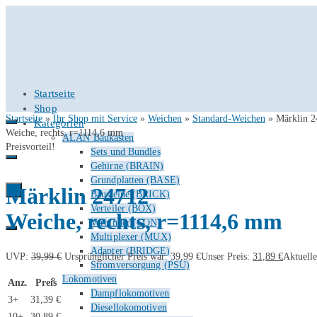
Startseite
Shop
Startseite
»
Ihr Shop mit Service
»
Weichen
»
Standard-Weichen
»
Märklin 
Kategorien
Weiche, rechts, r=1114,6 mm
ALAN Baukasten
Preisvorteil!
Sets und Bundles
Gehirne (BRAIN)
Grundplatten (BASE)
Märklin 24712
0
Bausteine (BRICK)
Verteiler (BOX)
Weiche, rechts, r=1114,6 mm
Verbinder (CON)
Multiplexer (MUX)
Adapter (BRIDGE)
UVP:
39,99
€
Ursprünglicher Preis war: 39,99 €
Unser Preis:
31,89
€
Aktuelle
Stromversorgung (PSU)
Lokomotiven
Anz.
Preis
Dampflokomotiven
3+
31,39
€
Diesellokomotiven
10+
30,89
€