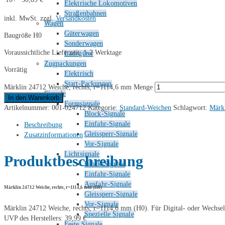
Elektrische Lokomotiven
Straßenbahnen
inkl. MwSt.
zzgl.
Versandkosten
Wagen
Güterwagen
Baugröße H0
Sonderwagen
Voraussichtliche Lieferzeit: 1-2 Werktage
Ladegüter
Zugpackungen
Vorrätig
Elektrisch
Start-Packungen
Märklin 24712 Weiche, rechts, r=1114,6 mm Menge
Signale
In den Warenkorb
Formsignale
Artikelnummer:
001-024712
Kategorie:
Standard-Weichen
Schlagwort:
Märk
Block-Signale
Einfahr-Signale
Beschreibung
Gleissperr-Signale
Zusatzinformationen
Vor-Signale
Lichtsignale
Produktbeschreibung
Block-Signale
Einfahr-Signale
Ausfahr-Signale
Märklin 24712 Weiche, rechts, r=1114,6 mm (H0)
Gleissperr-Signale
Vor-Signale
Märklin 24712 Weiche, rechts, r=1114,6 mm (H0). Für Digital- oder Wechsels
Spezielle Signale
UVP des Herstellers: 39,99 €
Feste Signale